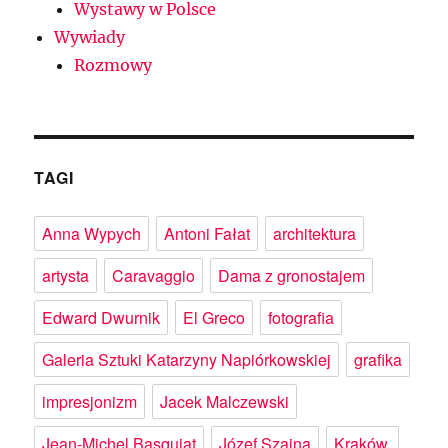
Wystawy w Polsce
Wywiady
Rozmowy
TAGI
Anna Wypych
Antoni Fałat
architektura
artysta
Caravaggio
Dama z gronostajem
Edward Dwurnik
El Greco
fotografia
Galeria Sztuki Katarzyny Napiórkowskiej
grafika
impresjonizm
Jacek Malczewski
Jean-Michel Basquiat
Józef Szajna
Kraków.