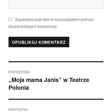
Zapamiętaj moje dane w tej przeglądarce podczas
pisania kolejnych komentarzy.
Nawigacja
POPRZEDNI
wpisu
„Moja mama Janis” w Teatrze
Poprzedni
Polonia
wpis:
NASTĘPNY