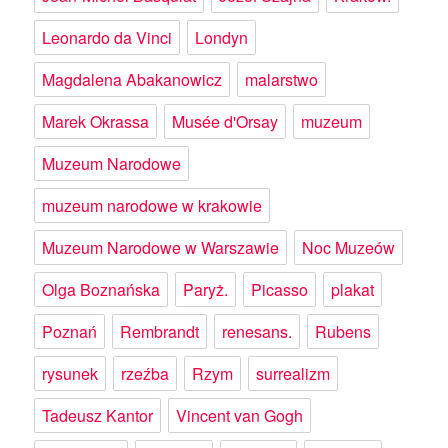
Leonardo da Vinci
Londyn
Magdalena Abakanowicz
malarstwo
Marek Okrassa
Musée d'Orsay
muzeum
Muzeum Narodowe
muzeum narodowe w krakowie
Muzeum Narodowe w Warszawie
Noc Muzeów
Olga Boznańska
Paryż.
Picasso
plakat
Poznań
Rembrandt
renesans.
Rubens
rysunek
rzeźba
Rzym
surrealizm
Tadeusz Kantor
Vincent van Gogh