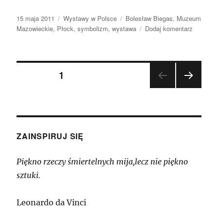
Data
Kategorie
Tagi
15 maja 2011
Wystawy w Polsce
Bolesław Biegas
,
Muzeum
publikacji
do
Mazowieckie
,
Płock
,
symbolizm
,
wystawa
Dodaj komentarz
„Bolesła
Biegas
–
Stronicowanie
malarstw
STRONA
1
i
rzeźba”
NAST
wpisów
w
ĘPN
A
Płocku
STR
ONA
ZAINSPIRUJ SIĘ
Piękno rzeczy śmiertelnych mija,lecz nie piękno
sztuki.
Leonardo da Vinci