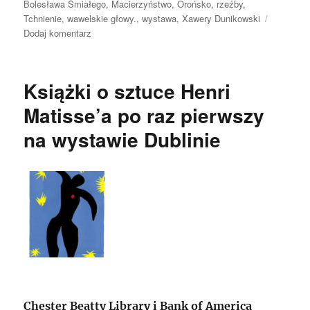
publikacji
Bolesława Śmiałego
,
Macierzyństwo
,
Orońsko
,
rzeźby
,
Tchnienie
,
wawelskie głowy.
,
wystawa
,
Xawery Dunikowski
do
Dodaj komentarz
Niepokorny
Xawery
Dunikowski
Książki o sztuce Henri
Matisse’a po raz pierwszy
na wystawie Dublinie
Chester Beatty Library i Bank of America