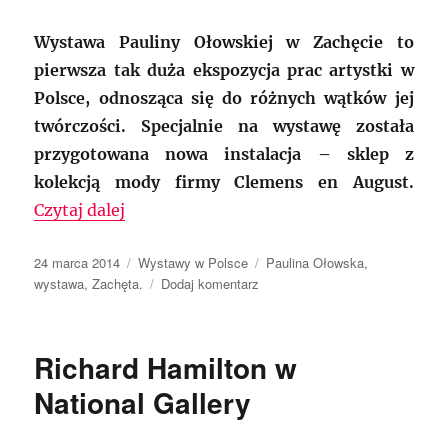
Wystawa Pauliny Ołowskiej w Zachęcie to
pierwsza tak duża ekspozycja prac artystki w
Polsce, odnosząca się do różnych wątków jej
twórczości. Specjalnie na wystawę została
przygotowana nowa instalacja – sklep z
kolekcją mody firmy Clemens en August.
„Paulina Ołowska „Czar Warszawy””
Czytaj dalej
Data
Kategorie
Tagi
24 marca 2014
Wystawy w Polsce
Paulina Ołowska
,
publikacji
do
wystawa
,
Zachęta.
Dodaj komentarz
Paulina
Ołowska
„Czar
Richard Hamilton w
Warszawy”
National Gallery