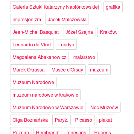
Galeria Sztuki Katarzyny Napiórkowskiej
grafika
impresjonizm
Jacek Malczewski
Jean-Michel Basquiat
Józef Szajna
Kraków.
Leonardo da Vinci
Londyn
Magdalena Abakanowicz
malarstwo
Marek Okrassa
Musée d'Orsay
muzeum
Muzeum Narodowe
muzeum narodowe w krakowie
Muzeum Narodowe w Warszawie
Noc Muzeów
Olga Boznańska
Paryż.
Picasso
plakat
Poznań
Rembrandt
renesans.
Rubens