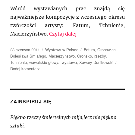
Wśród wystawianych prac znajdą się
najważniejsze kompozycje z wczesnego okresu
twórczości artysty: Fatum, Tchnienie,
„Niepokorny Xawery Du
Macierzyństwo.
Czytaj dalej
Data
Kategorie
Tagi
28 czerwca 2011
Wystawy w Polsce
Fatum
,
Grobowiec
publikacji
Bolesława Śmiałego
,
Macierzyństwo
,
Orońsko
,
rzeźby
,
Tchnienie
,
wawelskie głowy.
,
wystawa
,
Xawery Dunikowski
do
Dodaj komentarz
Niepokorny
Xawery
Dunikowski
ZAINSPIRUJ SIĘ
Piękno rzeczy śmiertelnych mija,lecz nie piękno
sztuki.