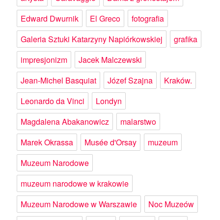
Edward Dwurnik
El Greco
fotografia
Galeria Sztuki Katarzyny Napiórkowskiej
grafika
impresjonizm
Jacek Malczewski
Jean-Michel Basquiat
Józef Szajna
Kraków.
Leonardo da Vinci
Londyn
Magdalena Abakanowicz
malarstwo
Marek Okrassa
Musée d'Orsay
muzeum
Muzeum Narodowe
muzeum narodowe w krakowie
Muzeum Narodowe w Warszawie
Noc Muzeów