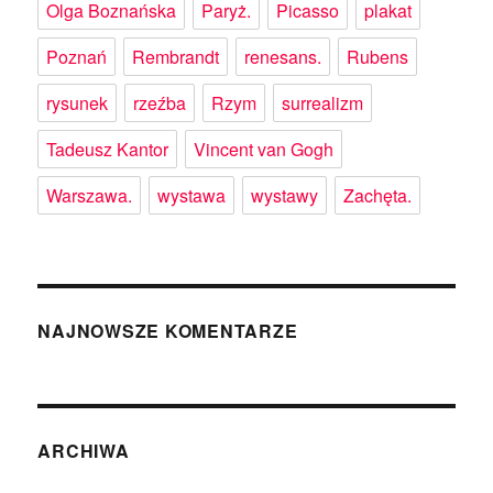
Olga Boznańska
Paryż.
Picasso
plakat
Poznań
Rembrandt
renesans.
Rubens
rysunek
rzeźba
Rzym
surrealizm
Tadeusz Kantor
Vincent van Gogh
Warszawa.
wystawa
wystawy
Zachęta.
NAJNOWSZE KOMENTARZE
ARCHIWA