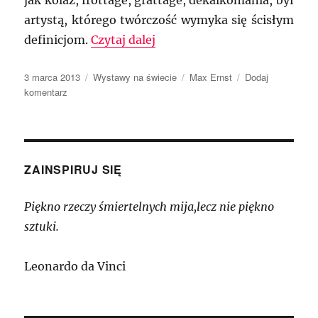
jak kolaż, frottage, grattage, dekalkomania, był
artystą, którego twórczość wymyka się ścisłym
„Retrospektywa twórczości M
definicjom.
Czytaj dalej
Data
Kategorie
Tagi
3 marca 2013
Wystawy na świecie
Max Ernst
Dodaj
publikacji
do
komentarz
Retrospektywa
twórczości
Maxa
Ernsta
w
ZAINSPIRUJ SIĘ
Albertinie
Piękno rzeczy śmiertelnych mija,lecz nie piękno
sztuki.
Leonardo da Vinci