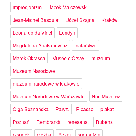
impresjonizm
Jacek Malczewski
Jean-Michel Basquiat
Józef Szajna
Kraków.
Leonardo da Vinci
Londyn
Magdalena Abakanowicz
malarstwo
Marek Okrassa
Musée d'Orsay
muzeum
Muzeum Narodowe
muzeum narodowe w krakowie
Muzeum Narodowe w Warszawie
Noc Muzeów
Olga Boznańska
Paryż.
Picasso
plakat
Poznań
Rembrandt
renesans.
Rubens
rysunek
rzeźba
Rzym
surrealizm